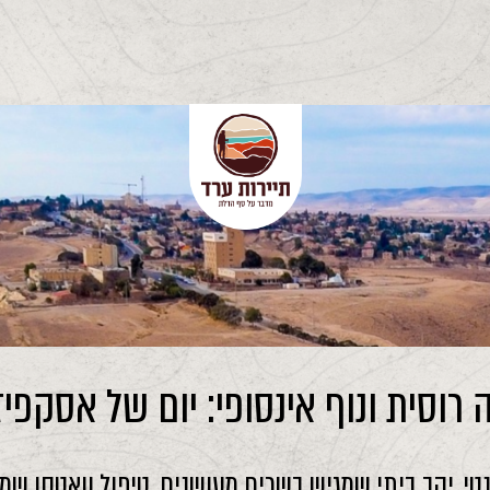
רוסית ונוף אינסופי: יום של אסקפי
טי, יקב ביתי שמגיש בשרים מעושנים, טיפול וואטסו ש