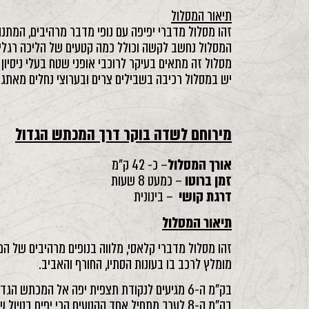
תיאור המסלול
זהו מסלול מדברי יפיפה עם נופי מדבר מרהיבים, המתנה
המסלול נחשב לקשה וכולל כמה קטעים של הליכה רגלית
מסלול זה מתאים בעיקר לרוכבי אופני שטח בעלי ניסיו
יש במסלול רכיבה בשבילים צרים ובערוצי נחלים מאתגר
מירוחם לשדה בוקר דרך המכתש הגדול
אורך המסלול
– כ- 42 ק"מ
זמן ברוטו
– כמעט 8 שעות
דרגת קושי
– בינונית
תיאור המסלול
זהו מסלול מדברי קלאסי, מלווה בנופים מרהיבים של ה
מומלץ לרכב בו בעונות הסתיו, החורף והאביב.
בק"מ ה-6 מגיעים לנקודת תצפית יפה אל המכתש הגדול.
בק"מ ה-8 לערך מתחיל אחד הקטעים הכי יפים בטיול שהוא רכיבה על שפת המכתש הגדול.