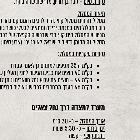
נקודת סיום
– קבר בן גוריון, מדרשת שדה בוקר.
תיאור המסלול
מסלול זה הינו מסלול קווי נהדר לרכיבה הממוקם בהר ה
רוב המסלול הינו במגמת ירידה ומתאים לבעלי כושר גופנ
מכיוון שהמסלול הינו קווי, הרי שדרושה הקפצה של רכ
מסלול זה מסומן כ"שביל ישראל לאופניים" (צבע סימון כ
נקודות עיקריות במסלול
:
בק"מ ה 35 מגיעים למתחם גן לאומי עבדת.
בק"מ 40 חוצים את כביש הגישה לחניון העליון של עין עבדת אל תצפית עין מעריף.
בק"מ 44 – חוצים את ערוץ נחל חווארים וניתן להגיע למפל יבש יפה שהינו יובל של נחל חווארים.
בק"מ 48 בערך מתחברים לכביש 40 ליד הכניסה למדרשת שדה בוקר וסמוך לקבר בן גוריון.
מערד למצדה דרך נחל צאלים
אורך המסלול
– כ- 30 ק"מ
זמן ברוטו
– כ- 5:30 שעות
דרגת קושי
– קשה