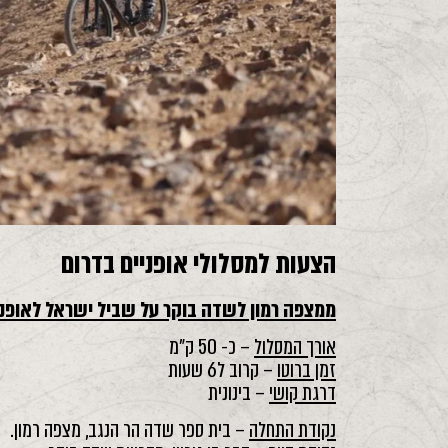
הצעות למסלולי אופניים בדרום
ממצפה רמון לשדה בוקר על שביל ישראל לאופנ
אורך המסלול
– כ- 50 ק"מ
זמן ברוטו
– קרוב ל6 שעות
דרגת קושי
– בינונית
נקודת התחלה
– בית ספר שדה הר הנגב, מצפה רמון.