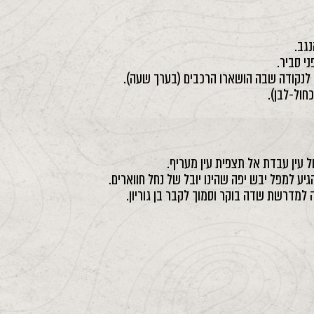
נגב.
י סביר.
ב לנקודה שבה הושארו הרכבים (בערך שעה).
חול-לבן).