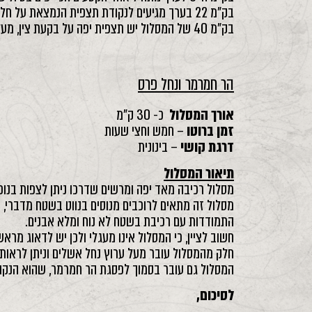
בק"מ 22 בערך מגיעים לנקודת תצפית הנמצאת על חלקו הדרומי של המכתש הגדול, כשמימין ניתן לראות את מעלה אברהם ורכס הכרבולת.
בק"מ 40 של המסלול יש תצפית יפה על בקעת צין, מעלה צין וחוד עקב.
הר חמרמר ונחל פרס
אורך המסלול
כ- 30 ק"מ
זמן ברוטו
– חמש וחצי שעות
דרגת קושי
– בינונית
תיאור המסלול
מסלול רכיבה מאד יפה ומרשים שדרכו ניתן לצפות בנופ
מסלול זה מתאים לרוכבים מנוסים בנווט בשטח מדברי, מ
התמודדות עם רכיבת בשטח לא נוח ומלא אבנים.
חשוב לציין, כי המסלול אינו מעגלי ולכן יש לדאוג מ
חלק מהמסלול עובר מעל ערוץ נחל אשלים וניתן לראות 
המסלול גם עובר בסמוך לפסגת הר חמרמר, שהוא הנקוד
לסיכום,