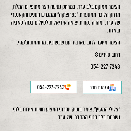
הצימר ממוקם בלב ערד, במרחק נסיעה קצר מחופי ים המלח,
מרחק הליכה ממסעדת "כפרוצ'קה" וממגרש הטניס והקאנטרי
של ערד, ומהווה נקודת יציאה אידיאלית לטיולים בנחל טאביה
ובאזור.
הצימר מיועד לזוג. מאובזר עם שכשוכית מחוממת וג'קוזי.
רחוב סיירים 8
054-227-7243
הזמנת חדר
054-227-7243
"צלילי המעיין", צימר בוטיק יוקרתי המציע חוויית אירוח בלתי
נשכחת בלב הנוף המדברי של ערד