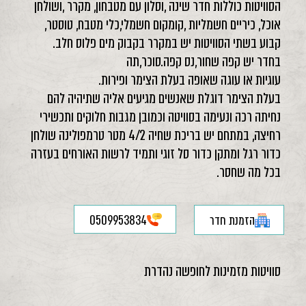
הסוויטות כוללות חדר שינה ,וסלון עם מטבחון, מקרר ,ושולחן
אוכל, כיריים חשמליות ,קומקום חשמלי,כלי מטבח, טוסטר,
קבוע בשתי הסוויטות יש במקרר בקבוק מים פלוס חלב.
בחדר יש קפה שחור,נס קפה.סוכר,תה
עוגיות או עוגה שאופה בעלת הצימר ופירות.
בעלת הצימר דוגלת שאנשים מגיעים אליה שתיהיה להם
נחיתה רכה ונעימה בסוויטה וכמובן מגבות חלוקים ותכשירי
רחיצה, במתחם יש בריכת שחיה 4/2 מטר טרמפולינה שולחן
כדור רגל ומתקן כדור סל זוגי ותמיד לרשות האורחים בעזרה
בכל מה שחסר.
הזמנת חדר
0509953834
סוויטות מזמינות לחופשה נהדרת