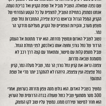
שם נפנה שמאלה. השביל מוביל אל שפת הקניון ואל בריכת נעמה.
אנחנו נסתפק בתחילת השביל, לתצפית על כל הקטע המזרחי של
הקניון, המפל הגדול ובראשו בריכת צפירה, התחברות נחל שפן
מצפון מערב, והקירות הצפוניים של הקניון, מעליהם מזדקר הר
נמר.
נשוב לשביל האדום ונמשיך מזרחה. הוא יורד מתונות אל העמק
הרדוד של נחל גורני, וחוצה אותו באלכסון, לפני תחלת הנחל.
שביל מטפס קלות עם מישור, ומתאחד עם קצה דרך רכב לא
מסומנת שבאה מדרום.
צפונה נראה את קניון נחל גורני, הר נמר, שביל מעלה נמר, קניון
נחל צפצפה ועין צפצפה. היזהרו לא להתקרב יותר מדי אל שפת
התהום!
נמשיך בשביל האדום. הוא גולש מטה צפון מזרחה בערוצון. אחרי
300 מטר מסתעף שביל כחול שעולה בגדה הדרומית של הערוץ.
הוא חוזר למישור שירדנו ממנו. נמשיך עליו שוב לקו המצוק,