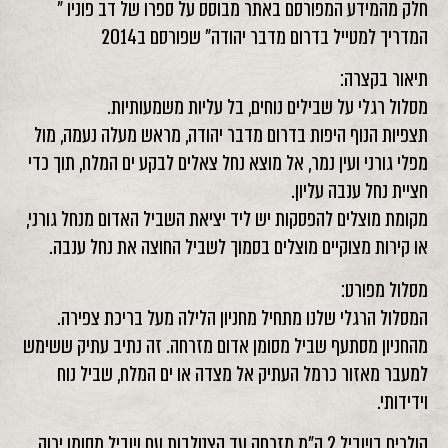
חלק מהמידע המפורסם באתר מבוסס על ספרו של דב פוניו "
המדריך למטייל בדרום מדבר יהודה" שפורסם ב2014
תיאור בקצרה:
מסלול רגלי על שבילים נוחים, בל עליות משמעותיות.
תצפיות הנוף היפות בדרום מדבר יהודה, מראש מעלה נעמה, מול
מפלי גורני ועין נמר, אל מוצא נחל צאלים לבקע ים המלח, תוך כדי
חציית נחל ענבה עליון.
מקומת מוצלים להפסקות יש ליד יציאת השביל האדום מנחל גורני,
או קירות מצוקיים מוצלים בסמוך לשביל החוצה את נחל ענבה.
מסלול מפורט:
המסלול הרגלי שלנו מתחיל מחניון הלילה מעל בריכת צפירה.
מהחניון מסתעף שביל מסומן אדום מזרחה. זה נתיב עתיק ששימש
למעבר מאזור כרמל העתיק אל מצדה או ים המלח, שביל נוח
וידידותי.
הולכים בשביל 2 ק"מ מזרחה עד הצטלבות עם שביל מסומן ירוק.