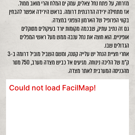
מזרחה, על פתח נחל צאלים, עמק ים המלח והרי מואב ממול.
אז מתחילה ירידה הדרגתית דרומה. בראש הירידה אפשר להבחין
בקווי הפרופיל של הארמון הצפוני במצדה.
גם זה נתיב עתיק, שבכמה מקומות יורד בעיקולים מסוקלים
אופיניים. הוא חוצה את נחל ענבה ממש מעל ראשי המפלים
הגדולים שבו.
אחרי חציית הנחל יש עלייה קטנה, ומשם השביל מוביל דרומה ב-3
ק"מ של הליכה נינוחה. מגיעים אל כביש מצדה מערב, 750 מטר
מהכניסה המערבית לאתר מצדה.