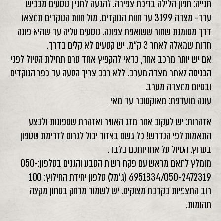
חנייה: חניון הלילה בריכת צפירה. להגעה לחניון נוסעים מכביש
ערד- מצדה 3199 עד חוות הנוקדים. מול חוות הנוקדים תמצאו
דרך מסומנת שחור ששואפת צפונה. נוסעים עליה עד שהיא פונה
חדות שמאלה לאחר 3 ק"מ. יש קטעים לא קלים בדרך.
אם יש יותר מרכב אחד, כדאי להקפיץ אחד טרם תחילת הטיול לפני
הכניסה לאתר מצדה מערב. ללא רכב צריך הסעה עד כפר הנוקדים
ובסיום ממצדה מערב.
עונה מועדפת: מאוקטובר עד מאי.
אזהרות: יש לעקוב אחר מזג האוויר ואזהרת שטפונות ולבצע
התאמות לפי הנדרש! כל גשם באזור יכול לגרום לזרימת שטפון
בערוץ. הטיול על אחריותכם בלבד.
מומלץ לתאם מראש עם פקח רשות הטבע והגנים בטלפון:050-
6951834/050-2472319 (ג'מל) טלפון יחידת החילוץ: 100
רוב התצפיות בקרבת מצוקים. יש לשמור מרחק בטחון מקצה
תהומות.