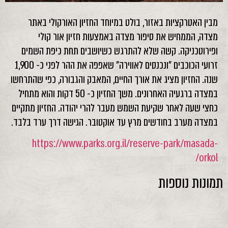
מבין האטרקציות באזור, בולט במיוחד החזיון האורקולי באתר
מצדה, הממחיש את סיפור מצדה באמצעות חזיון אור קולי
ופירוטכניקה. קשה שלא להתרגש כשיושבים תחת כיפת השמים
זרועי הכוכבים "ונכנסים לאווירה" שאפפה את ההר לפני כ- 1,900
שנה. החזיון מציג את אורך החיים, המאבק והגבורה, כפי שהתרחשו
במצדה ברגעיה האחרונים. משך החזיון כ- 50 דקות והוא מתחיל
כחצי שעה לאחר שקיעת השמש מעבר להרי יהודה. החזיון מתקיים
במצדה מערב בחודשים מרץ עד אוקטובר. הגישה דרך ערד בלבד.
https://www.parks.org.il/reserve-park/masada-
orkol/
תמונות נוספות