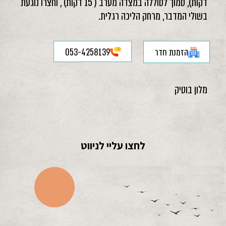
דקות), סמוך לסוללה במצדה מערב ( 15 דקות) , וחצרו נוגעת
בשולי המדבר, מרחק הליכה רגלית.
הזמנת חדר
053-4258139
מלון בוטיק
לחצו עליי לניווט