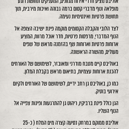
אוליבס מציע חדרי אירוח מגוונים, המעניקים תחושת רוגע
מופלאה ונוף מדברי קסום ברמה גבוהה ואיכות מירבית, תוך
תחושת פרטיות ואינטימיות נעימה.
לצד הלובי והקבלה הקסומים מוקמה פינת ישיבה הצופה אל
הנוף המדברי, מרפסות פרטיות, חדר אוכל מרווח, המציע
ארוחות פרטיות וארוחות שף בהזמנה מראש של שפים
מעולים, מהשורה הראשונה.
באוליבס קיים מטבח מודרני ומאובזר, לשימושם של האורחים
להכנת ארוחות עצמיות, בתיאום מראש בקבלת המלון.
כמו כן, באוליבס גן רחב ידיים, לשימושם של האורחים ולקיום
אירועי בוטיק.
הגן כולל פינת ברביקיו, ריהוט גן להתרגעות ופינות צפייה אל
הנוף השליו.
אוליבס ממוקם במרחק נסיעה קצרה מים המלח ( כ-25