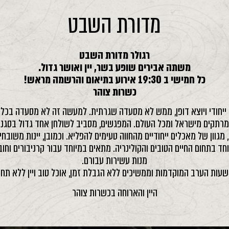
מדורת השבט
רגולר מדורת השבט
משתה אבירים שופע בשר, יין ואושר גדול.
כל חמישי ב 19:30 אירוע בתיאום והרשמה מראש!
כשרות צוהר
יחודי ויוצא דופן, ממש לא מסעדה שגרתית. למעשה זה לא מסעדה בכלל. זה
מרתקים מישראל ומכל העולם. המפגשים, מסביב לשולחן אחד גדול בסגנון
גוון של מאכלים ייחודיים מהחווה טעימים להפליא. וכמובן, יינות משובח
וחד בתחום החיים הטובים והקולינריה. מתאים במיוחד עבור קרניבורים וחוב
מנות עשירות עבורם.
ות הערב המוקדמות וממשיכים ללא הגבלת זמן, אוכל טוב ויין ללא תחתית.
היין והארוחה בכשרות צוהר