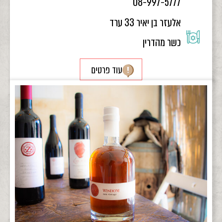
08-997-5777
אלעזר בן יאיר 33 ערד
כשר מהדרין
עוד פרטים